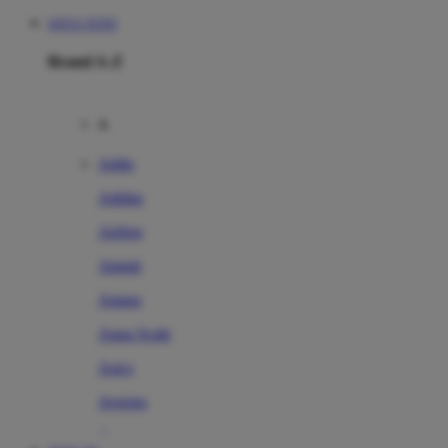
SITUS TOTO
Brand A-Z
A
Addo
Adidas
Airfree
Alamii
Amara
Aqua Scale
Asics
Aveeno
Awan