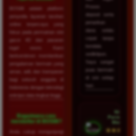
Proses
BOS88 adalah platform
deposit serta
penyedia layanan taruhan
penarikan
online terpercaya yang
dana selalu
fokus pada permainan slot
cepat tanpa
gacor 4D dan pasaran
kendala
togel resmi. Kami
sedikitpun.
berkomitmen memberikan
Saya sangat
pengalaman bermain yang
puas bermain
aman, adil, dan transparan
di sini setiap
bagi seluruh anggota di
hari.
Indonesia dengan teknologi
enkripsi data tingkat tinggi.
Nisa
Bagaimana cara
Purnomo •
mendaftar di BOS88?
Medan
★★★★★
Anda cukup mengunjungi