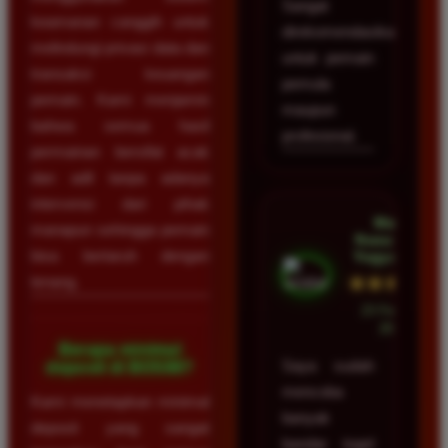
Sangat
keamanan canggih untuk
direkomendasikan
melindungi privasi data dan
untuk pemain
transaksi keuangan
pemula
pemain. Kami menjamin
maupun
bahwa semua hasil
profesional.
permainan bersifat acak
dan adil tanpa adanya
intervensi dari pihak
Maya
manapun sehingga pemain
Nasution •
bisa bertaruh dengan
Yogyakarta
★★★★★
tenang.
23 Februari
2026
Berapa minimal
Saya sudah
deposit di BOS88?
mencoba
Kami menetapkan minimal
banyak
deposit yang sangat
bandar togel