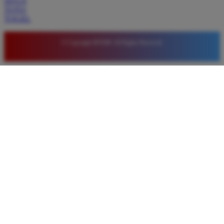
SITUS
TOTO
TOGEL
© Copyright BOS88. All Rights Reserved.