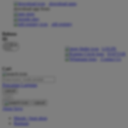
download apps
download app from:
Oh Ma Grain
Okiedog
gift registry
P
Bahasa
ID
Peachy
LOGIN
Phil & Ted's
DAFTAR
Contact Us
Philips Avent
Cari
Pigeon
Playgro
Pencarian Lanjutan
cancel
Poled Global
Cari
Ponycycle
cancel
Akun Saya
Puma
Masuk / buat akun
Pureats
Bantuan