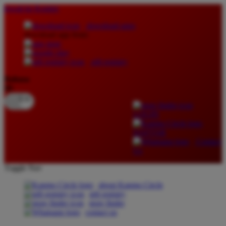
lewati ke Konten
download apps
download app from:
gift registry
Bahasa
ID
LOGIN
DAFTAR
Contact
Us
Toggle Nav
about Kanmo Circle
gift registry
store finder
contact us