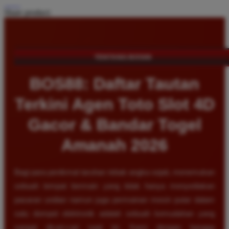
Share product:
TENTANG BOS88
BOS88: Daftar Tautan
Terkini Agen Toto Slot 4D
Gacor & Bandar Togel
Amanah 2026
Bagi para penikmat taruhan tebak angka sejati, menemukan
sebuah tempat bermain yang tidak hanya menyediakan
pasaran undian namun juga permainan mesin putar dalam
satu dompet elektronik adalah sebuah kemudahan yang
sangat dicari-cari saat ini. Kami dengan bangga