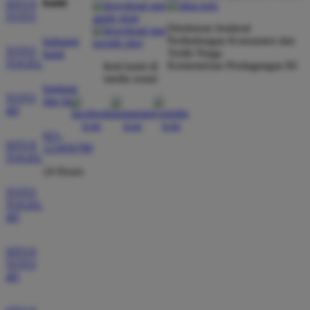
kami
SITUS
TOTO
Direktorat Jenderal
Perlindungan Konsumen dan
hubungi
TOTO
Tertib Niaga
kami
TOGEL
Kementerian Perdagangan RI
ikuti kami di
media sosial
bantuan
TOTO
dan faq
4D
021-
SITUS
123456789
TOGEL
24 Hours
TOTO
TOGEL
4D
SITUS
TOTO
4D