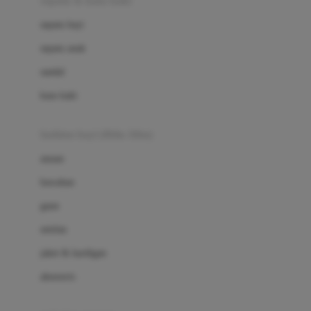
sepatu & kaus kaki
Bio Oil
sepatu bayi
Biolane
sepatu anak
Bite Fighters
sandal
Bizzi Growin
kaus kaki
Blackmores
fashion bayi (0bln-3thn)
Blooming Marvellous
atasan
Bonnels
bawahan
Bravado
gaun
Bruder
setelan
Brush Baby
jaket & kardigan
Buds Organics
aksesoris
Bugaboo
Buggygear