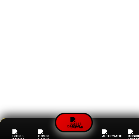
DAFTAR