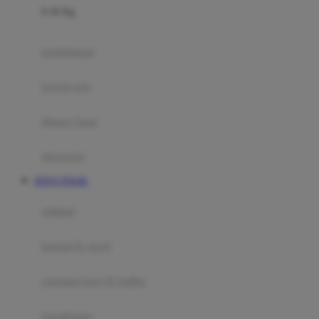
0-36 Kg
Fisher Price
Flipper
gendongan
Friends Of Sally
travel cots
G
diaper bags
Gb
Geko
aksesoris
Graco
SITUS TOGEL
Gund
selimut
H
bantal & sprei
Habbie
Haenim
ranjang bayi & balita
Happy Horse
perabotan