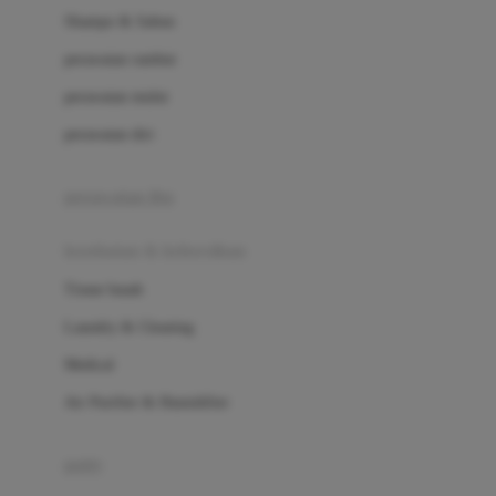
London Taxi
Shampo & Sabun
Love To Dream
perawatan rambut
perawatan mulut
M
perawatan diri
Magformers
Mama's Choice
perawatan ibu
Mamas&Papas
kesehatan & kebersihan
Mamaway
Tissue basah
Maxi Cosi
Laundry & Cleaning
Megabloks
Medical
Micro
Air Purifier & Humidifier
MiDeer
Mimi & Lula
potty
Mini Monkey