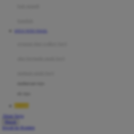
Moby
bak mandi
Momami
handuk
Mothercare
SITUS TOTO TOGEL
Mustela
ayunan dan walker bayi
My Buddy Tag
My K
alas bermain anak bayi
N
mainan anak bayi
Naif
mothercare toys
Nike
elc toys
Nordic Natural
BOS88
Nuby
Akun Saya
Nuna
Masuk
lewati ke Konten
O