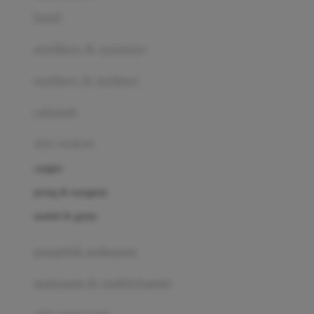
botol
sterilizer & warmers
soothers & teethers
celemek
alat makan
cangkir
piring & mangkuk
sendok & garpu
pengolah makanan
makanan & multivitamin