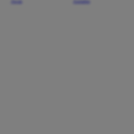
Awan
Azetabio