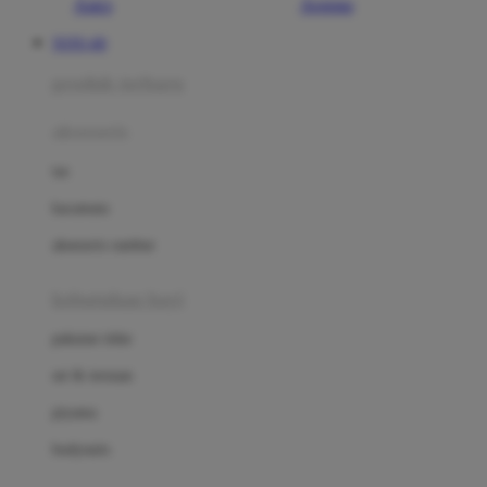
Asics
Aveeno
TOTO 4D
produk terbaru
aksesoris
tas
kacamata
aksesoris rambut
kebutuhan bayi
pakaian tidur
set & terusan
piyama
bodysuits